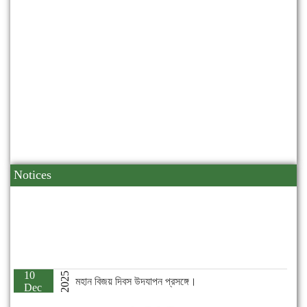
Notices
10
2025
মহান বিজয় দিবস উদযাপন প্রসঙ্গে।
Dec
09
2025
২০২৫-২০২৭ মেয়াদে নিকেতন সোসাইটি'র নির্বাহী কমিটি গঠন।
Nov